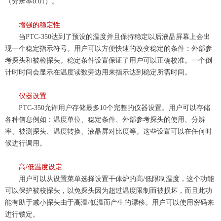
（分辨率0.01）。
增强的稳定性
当
PTC-350
达到
了预设的温度并且保持稳定以后液晶屏幕
上会出
现一个稳定指示符号。用户可以方便快速的改变稳定的条件：外部参
考探头和被检探头。稳定条件设置保证了用户可以正确校准。一个倒
计时时间会显示在温度读数旁边用来指示达到稳定所需时间。
仪器设置
PTC-350
允许
用户存储最多10个完整的仪器设置。用户可以存储
各种信息例如：温
度单位、稳定条件、外部参考探头的使用、分辨
率、被测探头、温度转换、液晶屏对比度等。这些设置可以在任何时
候进行调用。
高
/低温度设定
用户可以
从设置
菜单选择设置干体炉的高/低限制温度，这个功能
可以保护被校探头，以免探头因为超过温度限制而被损坏，而且此功
能有助于减小探头由于高温/低温而产生的漂移。用户可以使用密码来
进行锁定。