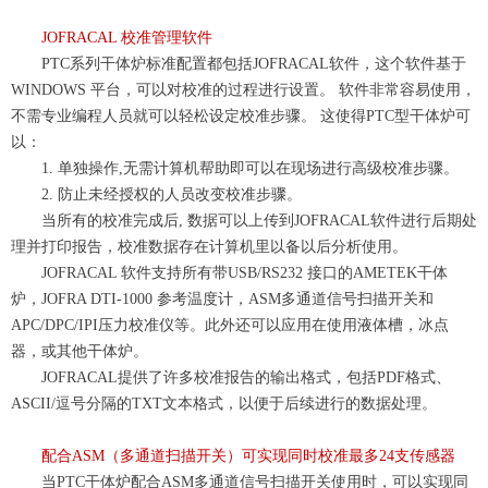
JOFRACAL 校准管理软件
PTC系列干体炉标准配置都包括JOFRACAL软件
，
这个软件基于
WINDOWS 平台
，
可以对校准的过程进行设置。 软件非常容易使用
，
不需专业编程人员就可以轻松设定校准步骤。 这使得PTC
型干体
炉可
以：
1. 单独操作,无需计算机帮助即可以在现场进行高级校准步骤。
2. 防止未经授权的人员改变校准步骤。
当所有的校准完成后, 数据可以上传到JOFRACAL软件进行后期处
理并打印报告
，
校准数据存在计算机里以备以后分析使用
。
JOFRACAL 软件支持所有带USB/RS232 接口的
A
METEK干体
炉，
JOFRA DTI-1000 参考温度计
，
ASM多通道信号扫描开关
和
APC/DPC/IPI压力校准仪等。此外还可以应用在使用液体
槽，
冰点
器
，
或
其他
干
体炉
。
JOFRACAL提供了许多校准报告的输出格式，包括PDF格
式、
ASCII/逗号分隔的TXT文本格式，以便于后续进行的数
据处理。
配合
ASM
（
多通道扫描开关
）可实现同时校准最多
24支传感器
当PTC
干体
炉
配合
ASM多通道信号扫描开关使用时，可以实现同