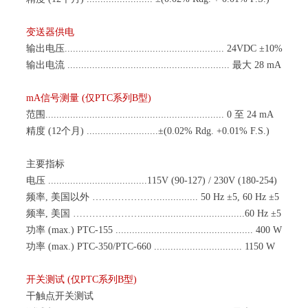
变送器供电
输出电压
.......................................................... 24VDC ±10%
输出电流
........................................................... 最大 28 mA
mA信号测量 (仅PTC系列B型)
范围
................................................................. 0 至 24 mA
精度
(12个月) ..........................
±(
0.02%
Rdg
. +0.01% F.S.)
主要指标
电压
....................................115V (90-127) / 230V (180-254)
频率
, 美国以外 ……
……………
.............. 50 Hz ±5, 60 Hz ±5
频率
, 美国 ……
……………
......................................60 Hz ±5
功率
(max.) PTC-155 .................................................. 400 W
功率
(max.) PTC-350/PTC-660 ................................ 1150 W
开关测试
(仅
P
TC
系列
B型)
干触点开关测试