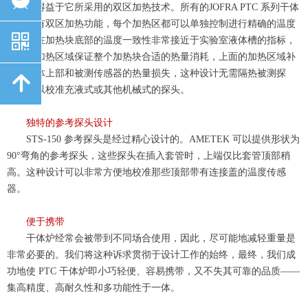
准
，
这得益于它所采用的
双区加
热
技术
。
所有的
JOFRA PTC 系列干体
炉都具有双区加热
功能
，
每个
加热区
都可以单独控制进行精确的温度
낃
测量
。
在加热块底部的温度一致性非常接近于实验室液体槽的指标
，
下面的加热区域保证整个加热块合适的热量消
耗
，
上面的加热区域补
偿加热体上部和被测传感器的热
量损失
，
这种设计无需隔热被测探
녕
头
，
可以校准充液式或
其他机械式的探
头。
独特的参考探头设计
STS-150 参考探头是经过
精心
设
计的。
AMETEK 可以提供形状为
90°弯角的参考探头，这些探头
在插入套管时，上端仅比套管顶部稍
高。这种设计可以非常方便地校准那些顶部带有连接盖的温度传感
器
。
便于携带
干体
炉经常
会被带到不同场合使用，因此，尽可能地减轻重量是
非常必要的。我们将这种诉求贯彻于设计工作的始终，最终，我们成
功地使
P
TC 干体炉即小巧轻便
、
容易携带，又不失其可靠的
品质——
集高精度、高耐久性和多功能性于一体
。