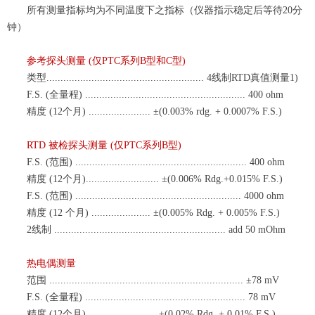
所有测量指标均为不同温度下之指标（
仪器指示稳定后等待20分
钟）
参考探头测量
(仅
PTC系列
B型和C型)
类型
........................................................ 4线制RTD真值测量1)
F.S. (全量程) ......................................................... 400
ohm
精度
(12个月) ......................
±(
0.003%
rdg
. + 0.0007% F.S.)
RTD 被检探头测量 (仅
PTC系列
B型)
F.S. (范围) ............................................................. 400
ohm
精度
(12个月)..........................
±(
0.006% Rdg.+0.015% F.S.)
F.S. (范围) ........................................................... 4000
ohm
精度
(12
个
月) .....................
±(
0.005%
Rdg
. + 0.005% F.S.)
2线制 ............................................................. add 50
mOhm
热电偶测量
范围
..................................................................... ±78 mV
F.S. (全量程) ......................................................... 78 mV
精度
(12个月) ........................
±(
0.02%
Rdg
. + 0.01% F.S.)