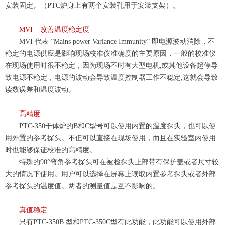
安装固定。（
PTC炉身上有两个安装
孔
用于
安装支架）。
MVI – 改善温度稳定度
MVI 代表
”
Mains power Variance Immunity
”
即电源波动消除
，
不
稳
定的电源供应是影响现场校准仪准确度的主要原因，
一般的校准仪
在
现场使用时很不稳定，
因为现场不时有大型电机,或其他设备
起停导
致
电源不稳定，
电源的波动会导致温度控制器工作不稳定,这就会导致
读
数误差和温度波动。
高精度
PTC-350
干体炉
的B和C型号可以使用内置的温度探头，也可以使
用外
置的参考探头。不但可以直接在现场使用，而且在实验室内使用
时也能够保证校准的高精度。
特殊的
90°弯角参考探头可在被检探头上部带有保护
盖或者
尺寸较
大的情况下使用。用户可以选择在屏幕上读取内置参考探头或者外部
参考探头的温度值。两者的测量值是互不影响的。
真值稳定
只有PTC-350
B 型和PTC-350C型有此功能
，
此功能可以使用外部