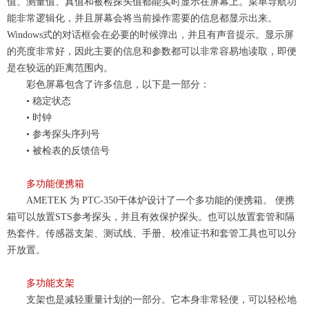
值、测量值、真值和被检
探头值
都能实时显示在屏幕上。菜单导航功
能非常逻辑化，并且屏幕会将当前操作需要的信息都显示出来。
Windows式的对话框会在必要的时候弹出，
并且有声音提示。显示屏
的亮度非常好，因此主要的信息和参数都可以非常容易地读取，即便
是在较远的距离范围内。
彩色屏幕包含了许多信息，以下是一部分：
•
稳定状态
•
时钟
•
参考探头序列号
•
被检表的反馈信号
多功能便携箱
AMETEK 为 PTC-350
干体炉
设计了一个多功能的便携箱。
便携
箱可以放置
STS参考探头，并且有效保护探头。也可以
放置套管和隔
热套件。传感器支架、测试线、手册、校准证书和套管工具也可以分
开放置。
多功能支架
支架也是减轻重量计划的一部分。它本身非常轻便，可以轻松地