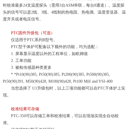
时校准最多24支温度探头
（
需用3台ASM串联，每台8通道
）
。温度探
头的信号可以是2线、3线、4线制的热电阻、热电偶、温度变送器、温
度开关或者电压信号。
PTC固件升级包
（
可选
）
仅适用于
P
TC
系列
B型号
。
PTC
型干体
炉可配备以下额外的功能，均为选配：
1. 屏幕显示温度以外的工程单位，如欧姆值
2. 工单功能
3. 被检传感器种类更多
* *Pt10(90)385, Pt50(90)385, Pt200(90)385, Pt500(90)385,
Pt50(90)391, M50(90)428, M100(90)428, Pt100 Mill and YSI-400
当您选择了 U1升级包时，以上三项功能都可以在PTC
干体炉
上实
现。
校准结果可存储
PTC-350可以存储工单和校准结果，可以在现场实现全自动校
准。