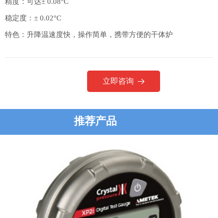
精度：可达± 0.08°C
稳定度：± 0.02°C
特色：升降温速度快，操作简单，携带方便的干体炉
立即咨询
뀠
推荐产品