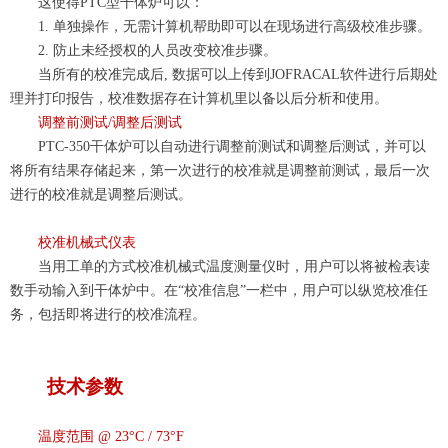
这使得PTC
型干体
炉可以：
1. 单独操作
，
无需计算机帮助即可以在现场进行高级校准步骤。
2. 防止未经授权的人员改变校准步骤。
当所有的校准完成后, 数据可以上传到JOFRACAL软件进行后期处
理并打印报告
，
校准数据存在计算机里以备以后分析和使用
。
调整前测试
/调整后测试
PTC-350干体
炉可以
自动进行调整前测试和调整后测试
，
并可以
将所有结果存储起来
，
第一次进行的校准就是调整前测试
，
最后一次
进行的校准就是调整后测试
。
校准机械式仪表
当用工单的方式校准机械式温度测量仪时，用户可以将被检表读
数手动输入到干体炉中。在“校准信息”一栏中，用户可以纵览校准任
务，包括即将进行的校准流程。
技术参数
温度范围
@ 23°C / 73°F