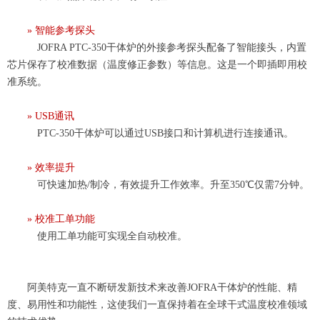
»
智能参考探头
JOFRA PTC-350
干体炉的外接
参考探头配备了智能接头，内置
芯片
保存了校准数据（
温度修正参数
）
等信息。这是
一个即插即用校
准系统。
»
USB通讯
PTC-350
干体
炉可以
通过USB接口和计算机
进行连接通讯
。
»
效率提升
可快速加热
/制冷，有效提升工作效率。升至350
℃仅需
7分钟。
»
校准工单功能
使用工单功能可实现全自动校准。
阿美特克一直不断研发新技术来改善
JOFRA干体炉的性能、精
度、易用性
和功能性，这使我们一直保持着在全球干式温度校准领域