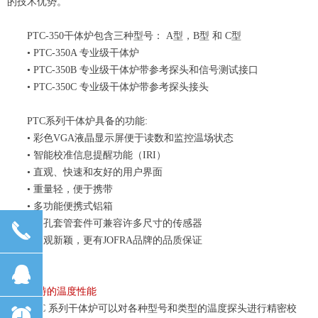
的技术优势。
PTC-350干体炉包含三种型号： A型
，
B型 和 C型
•
PTC-350A 专业级干体炉
•
PTC-350B 专业级干
体炉带参考
探头和信号测试接口
•
PTC-350C 专业级干
体炉带参考
探头接头
PTC
系列
干体
炉具备
的功能:
•
彩色VGA液晶显示屏便于读数和
监控温场状态
•
智能校准信息提醒功能
（
IRI
）
•
直观、快速和友好的用户界面
•
重量轻，便于携带
•
多功能便携式铝箱
•
多孔套管套件可兼容
许多
尺寸的传感器
끅
•
外观新颖，更有JOFRA品牌的品质保证
뀩
独特的温度性能
PTC 系列干体
炉可以
对各种型号和类型的温度
探头进行精密校
뀥