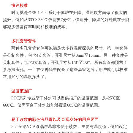
快速校准
时间就是金钱！
PTC系列干体炉在升降
、
温速度
方面做了很大的
提
升。例如从
33℃~350℃
仅
需要7分钟，快速升
、
降温的好处
就在于能
够减少设备停车时间和校准的成本。
多孔套管套件
两种多孔套管套件可以满足大多数温度探头的尺寸。第一种套件
是公制套件，包含
4支套管，开孔尺寸从3mm至13mm。另一种套件是
英制套件，包含3支套管，开孔尺寸
从
1/8"至1/2"。
所有套管都预留了
参考探头孔。一旦在便携箱中配备了这些套管之后，用户就可以校准
常用尺寸的温度探头了。
温度范围广
PTC系列专业
型干体炉可以
提供很广的温度范围：从-25℃至
660
℃。仅需两台干体炉就能够覆盖
685℃的温度范围。
易于读数的彩色液晶
屏以及直观
友好
的用户界面
5.7"全彩VGA液晶屏幕非常便于读数。主要
有
温度
值，例如设定