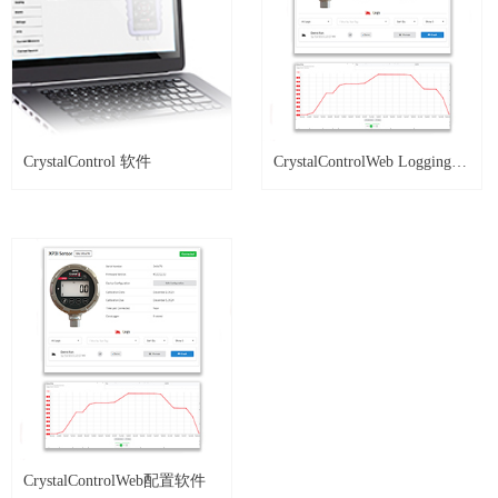
CrystalControl 软件
CrystalControlWeb Logging
Software
CrystalControlWeb配置软件